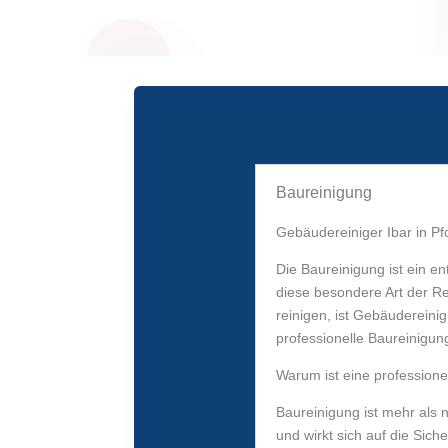
Baureinigung
Gebäudereiniger Ibar in Pfo
Die Baureinigung ist ein en
diese besondere Art der Re
reinigen, ist Gebäudereinig
professionelle Baureinigun
Warum ist eine profession
Baureinigung ist mehr als 
und wirkt sich auf die Sic