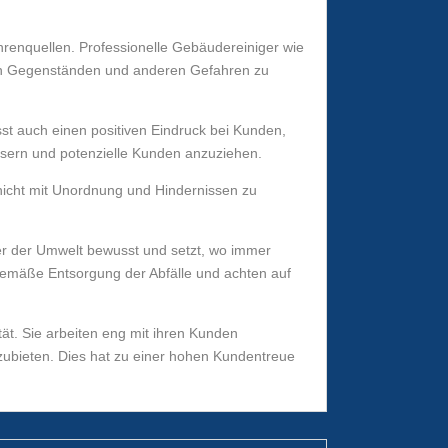
fahrenquellen. Professionelle Gebäudereiniger wie
arfen Gegenständen und anderen Gefahren zu
sst auch einen positiven Eindruck bei Kunden,
ssern und potenzielle Kunden anzuziehen.
e nicht mit Unordnung und Hindernissen zu
ber der Umwelt bewusst und setzt, wo immer
gemäße Entsorgung der Abfälle und achten auf
tät. Sie arbeiten eng mit ihren Kunden
ubieten. Dies hat zu einer hohen Kundentreue