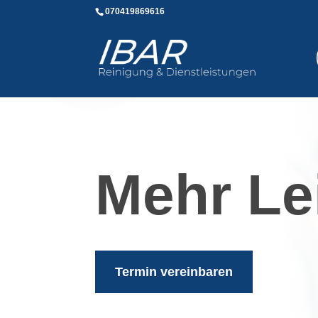
070419869616
Mehr Lei
Termin vereinbaren