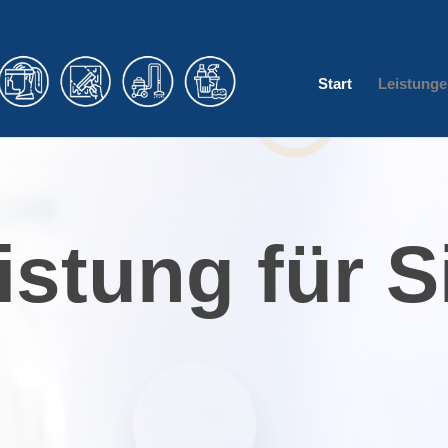
Start
Leistunge
stung für S