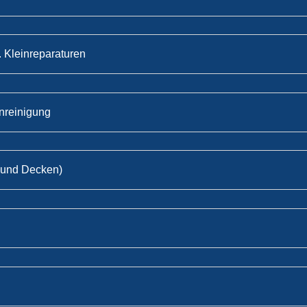
. Kleinreparaturen
nreinigung
 und Decken)
g