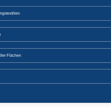
ngstextilien
n
ller Flächen