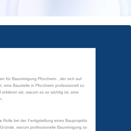
ten für Baureinigung Pforzheim , der sich auf
 eine Baustelle in Pforzheim professionell zu
 erklären wir, warum es so wichtig ist, eine
n.
 Rolle bei der Fertigstellung eines Bauprojekts
ge Gründe, warum professionelle Baureinigung so