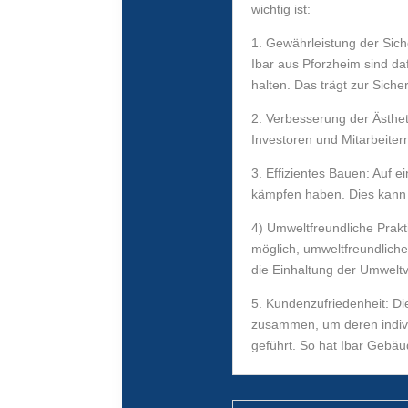
wichtig ist:
1. Gewährleistung der Siche
Ibar aus Pforzheim sind da
halten. Das trägt zur Sicherh
2. Verbesserung der Ästhet
Investoren und Mitarbeite
3. Effizientes Bauen: Auf e
kämpfen haben. Dies kann 
4) Umweltfreundliche Prakt
möglich, umweltfreundlich
die Einhaltung der Umweltv
5. Kundenzufriedenheit: Di
zusammen, um deren indivi
geführt. So hat Ibar Gebäu