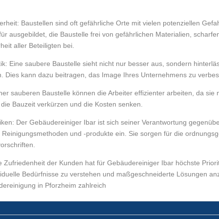
rheit: Baustellen sind oft gefährliche Orte mit vielen potenziellen Ge
für ausgebildet, die Baustelle frei von gefährlichen Materialien, sch
eit aller Beteiligten bei.
ik: Eine saubere Baustelle sieht nicht nur besser aus, sondern hinterlä
rn. Dies kann dazu beitragen, das Image Ihres Unternehmens zu verbe
iner sauberen Baustelle können die Arbeiter effizienter arbeiten, da si
die Bauzeit verkürzen und die Kosten senken.
iken: Der Gebäudereiniger Ibar ist sich seiner Verantwortung gegenü
e Reinigungsmethoden und -produkte ein. Sie sorgen für die ordnungs
orschriften.
e Zufriedenheit der Kunden hat für Gebäudereiniger Ibar höchste Priori
duelle Bedürfnisse zu verstehen und maßgeschneiderte Lösungen anz
dereinigung in Pforzheim zahlreich