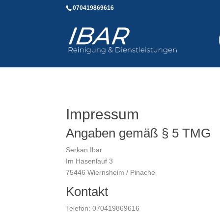
070419869616
Impressum
Angaben gemäß § 5 TMG
Serkan Ibar
Im Hasenlauf 3
75446 Wiernsheim / Pinache
Kontakt
Telefon: 070419869616