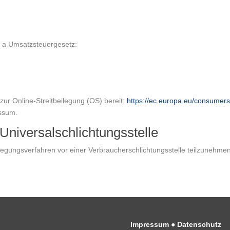
 a Umsatzsteuergesetz:
zur Online-Streitbeilegung (OS) bereit:
https://ec.europa.eu/consumers
essum.
Universal­schlichtungs­stelle
beilegungsverfahren vor einer Verbraucherschlichtungsstelle teilzunehme
Impressum
●
Datenschutz